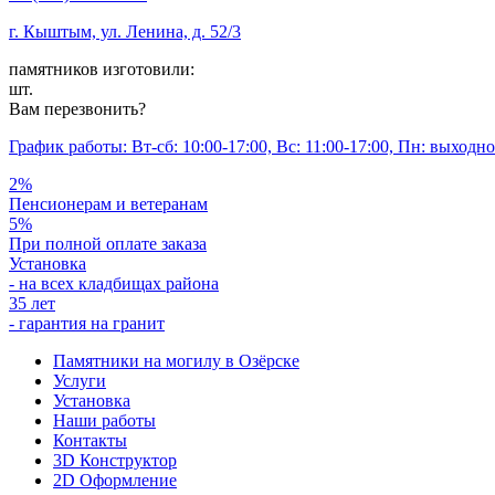
г. Кыштым, ул. Ленина, д. 52/3
памятников изготовили:
шт.
Вам перезвонить?
График работы: Вт-сб: 10:00-17:00, Вс: 11:00-17:00, Пн: выходн
2%
Пенсионерам и ветеранам
5%
При полной оплате заказа
Установка
- на всех кладбищах района
35 лет
- гарантия на гранит
Памятники на могилу в Озёрске
Услуги
Установка
Наши работы
Контакты
3D Конструктор
2D Оформление