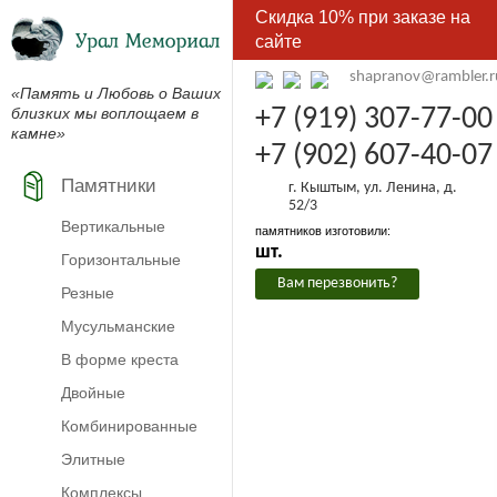
Скидка 10% при заказе на
сайте
shapranov@rambler.r
«Память и Любовь о Ваших
близких мы воплощаем в
+7 (919) 307-77-00
камне»
+7 (902) 607-40-07
Памятники
г. Кыштым, ул. Ленина, д.
52/3
Вертикальные
памятников изготовили:
шт.
Горизонтальные
Вам перезвонить?
Резные
Мусульманские
В форме креста
Двойные
Комбинированные
Элитные
Комплексы