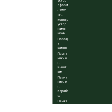
уктор
оформ
ления
3D-
констр
уктор
памятн
иков
Пород
а
камня
Памят
ники в
г.
Кышт
ым
Памят
ники в
г.
Караба
ш
Памят
ники в
г.