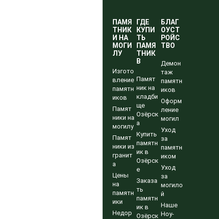
ПАМЯ
ГДЕ
БЛАГ
ТНИК
КУПИ
ОУСТ
И НА
ТЬ
РОЙС
МОГИ
ПАМЯ
ТВО
ЛУ
ТНИК
В
Демон
Изгото
таж
Памят
вление
памятн
ник на
памятн
иков
кладби
иков
Оформ
ще
Памят
ление
Озёрск
ники на
могил
а
могилу
Уход
Купить
Памят
за
памятн
ники из
памятн
ик в
гранит
иком
Озёрск
а
Уход
е
Цены
за
Заказа
на
могило
ть
памятн
й
памятн
ики
Наше
ик в
Недор
Ноу-
Озёрск