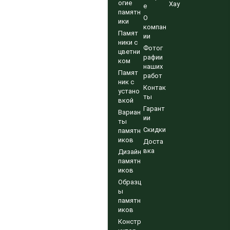
огие
Хау
е
памятн
О
ики
компан
Памят
ии
ники с
Фотог
цветни
рафии
ком
наших
Памят
работ
ник с
Контак
устано
ты
вкой
Гарант
Вариан
ии
ты
Скидки
памятн
иков
Доста
вка
Дизайн
памятн
иков
Образц
ы
памятн
иков
Констр