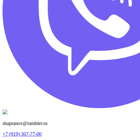
shapranov@rambler.ru
+7 (919) 307-77-00